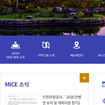
코리아
지역 CVB 소개
베뉴파인더
유니크
MICE 뷰로 소개
MICE 소식
인천관광공사,「2026 컨벤
션 유치 및 개최지원 정기2