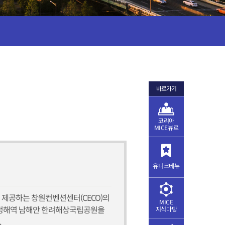
바로가기
코리아
MICE뷰로
유니크베뉴
 제공하는 창원컨벤션센터(CECO)의
MICE
한 청정해역 남해안 한려해상국립공원을
지식마당
.