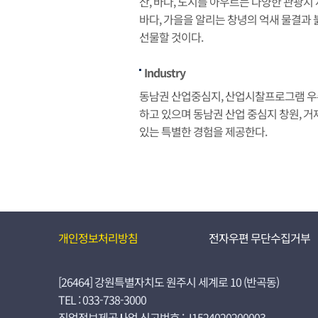
산, 바다, 도시를 아우르는 다양한 관광
바다, 가을을 알리는 창녕의 억새 물결과 붉
선물할 것이다.
Industry
동남권 산업중심지, 산업시찰프로그램 우주,
하고 있으며 동남권 산업 중심지 창원, 
있는 특별한 경험을 제공한다.
개인정보처리방침
전자우편 무단수집거부
[26464] 강원특별자치도 원주시 세계로 10 (반곡동)
TEL : 033-738-3000
직업정보제공사업 신고번호 : J1524020200003