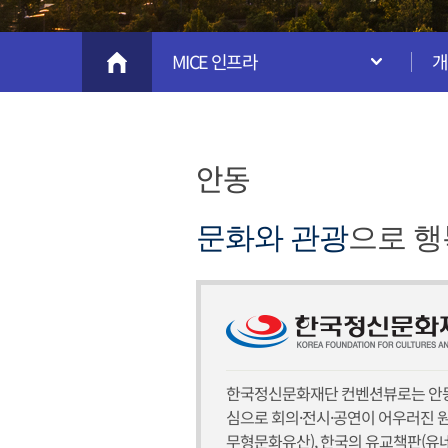
MICE 인프라
개
안동
문화와 관광
으로 행
한국정신문화재단 컨벤션뷰로는 안동
심으로 회의·전시·공연이 어우러진 
무형문화유산), 한국의 유교책판(유