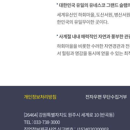
대한민국 유일의 유네스코 그랜드 슬램의
세계유산인 하회마을, 도산서원, 병산서
한민국의 유일무이한 곳이다.
사계절 내내 매력적인 자연과 풍부한 관
하회마을을 비롯한 수려한 자연경관과 전
서 힐링과 영감을 동시에 얻을 수 있는 최
개인정보처리방침
전자우편 무단수집거부
[26464] 강원특별자치도 원주시 세계로 10 (반곡동)
TEL : 033-738-3000
직업정보제공사업 신고번호 : J1524020200003