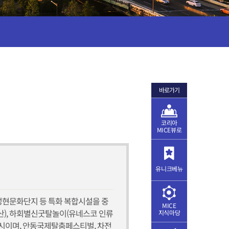
바로가기
코리아
MICE뷰로
유니크베뉴
현문화단지 등 특화 복합시설을 중
MICE
산), 하회별신굿탈놀이(유네스코 인류
지식마당
시이며, 안동국제탈춤페스티벌, 차전