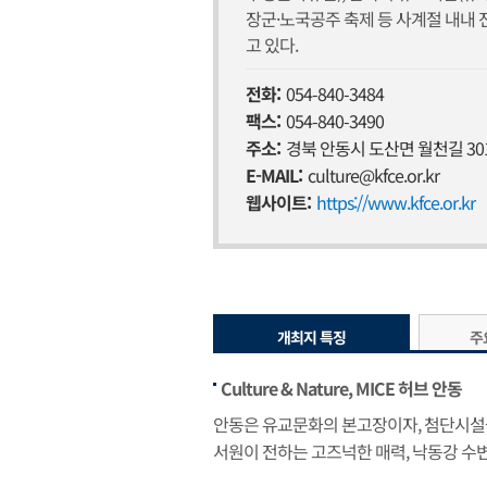
장군·노국공주 축제 등 사계절 내내 
고 있다.
전화:
054-840-3484
팩스:
054-840-3490
주소:
경북 안동시 도산면 월천길 3
E-MAIL:
culture@kfce.or.kr
웹사이트:
https://www.kfce.or.kr
개최지 특징
주
Culture & Nature, MICE 허브 안동
안동은 유교문화의 본고장이자, 첨단시설을
서원이 전하는 고즈넉한 매력, 낙동강 수변